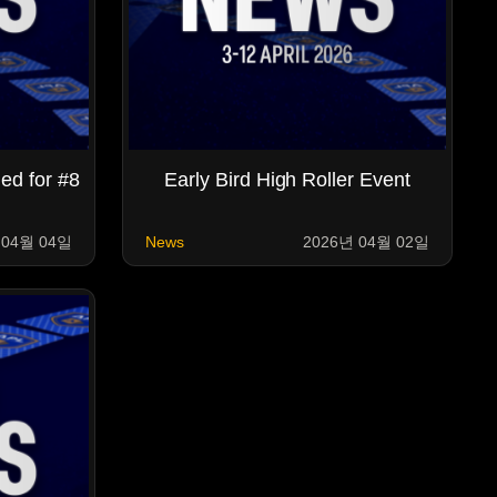
ed for #8
Early Bird High Roller Event
 04월 04일
News
2026년 04월 02일