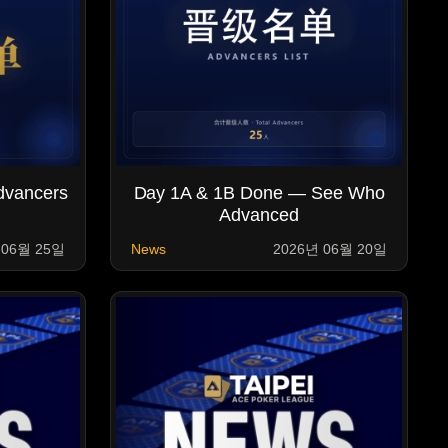
dvancers
Day 1A & 1B Done — See Who
Advanced
 06월 25일
News
2026년 06월 20일