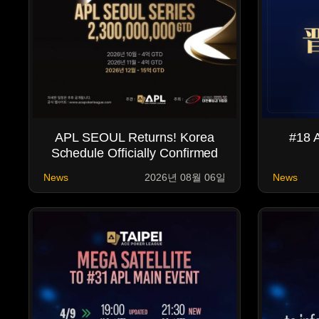
APL SEOUL Returns! Korea
#18 A
Schedule Officially Confirmed
News
2026년 08월 06일
News