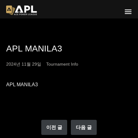
APL MANILA3
2024년 11월 29일
Tournament Info
APL MANILA3
이전 글
다음 글