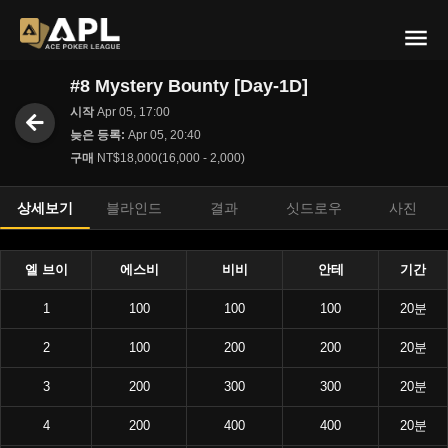
#8 Mystery Bounty [Day-1D]
시작
Apr 05, 17:00
늦은 등록:
Apr 05, 20:40
구매
NT$18,000(16,000 - 2,000)
상세보기
블라인드
결과
싯드로우
사진
엘 브이
에스비
비비
안테
기간
1
100
100
100
20분
2
100
200
200
20분
3
200
300
300
20분
4
200
400
400
20분