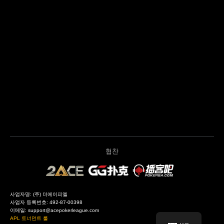
협찬
사업자명: (주) 더에이피엘
사업자 등록번호: 492-87-00398
이메일: support@acepokerleague.com
APL 토너먼트 룰