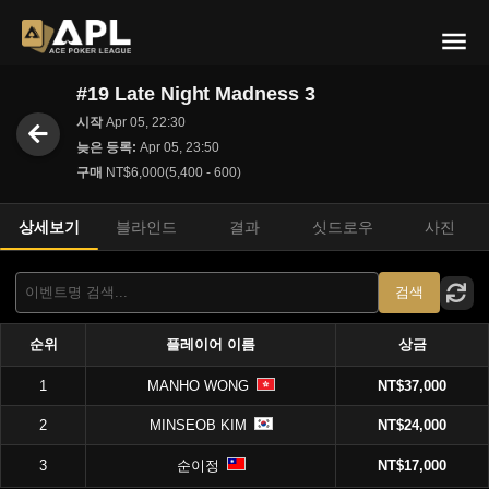
#19 Late Night Madness 3
시작
Apr 05, 22:30
늦은 등록:
Apr 05, 23:50
구매
NT$6,000(5,400 - 600)
상세보기
블라인드
결과
싯드로우
사진
검색
순위
플레이어 이름
상금
1
MANHO WONG
NT$37,000
2
MINSEOB KIM
NT$24,000
3
순이정
NT$17,000