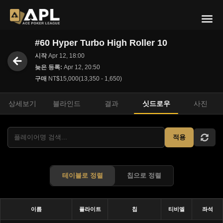
#60 Hyper Turbo High Roller 10
시작
Apr 12, 18:00
늦은 등록:
Apr 12, 20:50
구매
NT$15,000(13,350 - 1,650)
상세보기
블라인드
결과
싯드로우
사진
적용
테이블로 정렬
칩으로 정렬
이름
플라이트
칩
티비엘
좌석