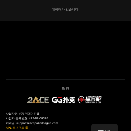
데이터가 없습니다.
협찬
사업자명: (주) 더에이피엘
사업자 등록번호: 492-87-00398
이메일: support@acepokerleague.com
APL 토너먼트 룰