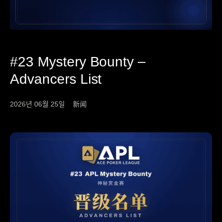
#23 Mystery Bounty –
Advancers List
2026년 06월 25일
新闻