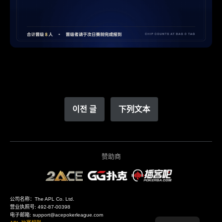
이전 글
下列文本
赞助商
公司名称：The APL Co. Ltd.
营业执照号: 492-87-00398
电子邮箱: support@acepokerleague.com