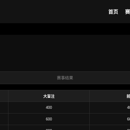
首页
赛
赛事结果
大盲注
400
4
600
6