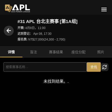
#31 APL 台北主赛事 [第1A组]
开赛:
4月8日，11:00
迟到登记：
Apr 08, 17:30
报名费:
NT$27,000(24,300 - 2,700)
详情
盲注
赛事结果
座位分配
照片
查找
未找到结果。.