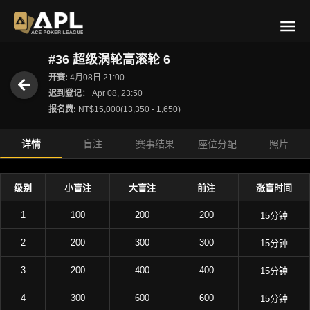
#36 超级涡轮高滚轮 6
开赛:
4月08日 21:00
迟到登记：
Apr 08, 23:50
报名费:
NT$15,000(13,350 - 1,650)
详情
盲注
赛事结果
座位分配
照片
级别
小盲注
大盲注
前注
涨盲时间
1
100
200
200
15分钟
2
200
300
300
15分钟
3
200
400
400
15分钟
4
300
600
600
15分钟