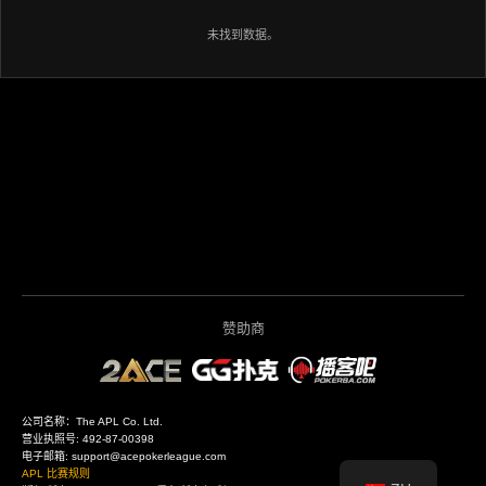
未找到数据。
赞助商
公司名称：The APL Co. Ltd.
营业执照号: 492-87-00398
电子邮箱: support@acepokerleague.com
APL 比赛规则